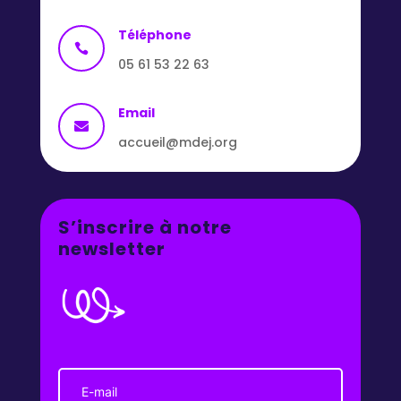
Téléphone

05 61 53 22 63
Email

accueil@mdej.org
S’inscrire à notre
newsletter