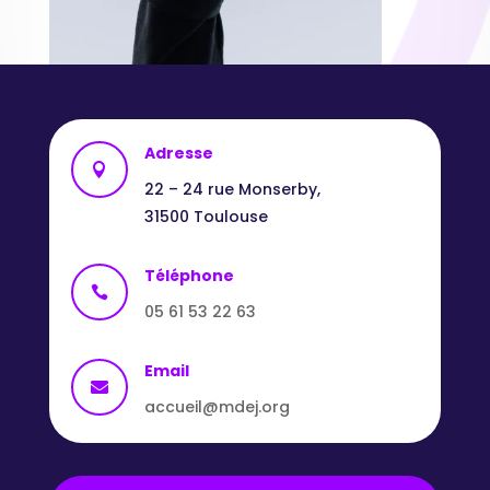
Adresse

22 – 24 rue Monserby,
31500 Toulouse
Téléphone

05 61 53 22 63
Email

accueil@mdej.org