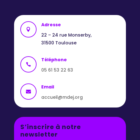
Adresse

22 – 24 rue Monserby,
31500 Toulouse
Téléphone

05 61 53 22 63
Email

accueil@mdej.org
S’inscrire à notre
newsletter