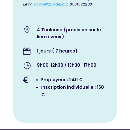
Levy
accueil@mdej.org
0561532263

A Toulouse (précision sur le
lieu à venir)

1 jours ( 7 heures)
}
9h00-12h30 / 13h30- 17h00

Employeur : 240 €
Inscription individuelle : 150
€